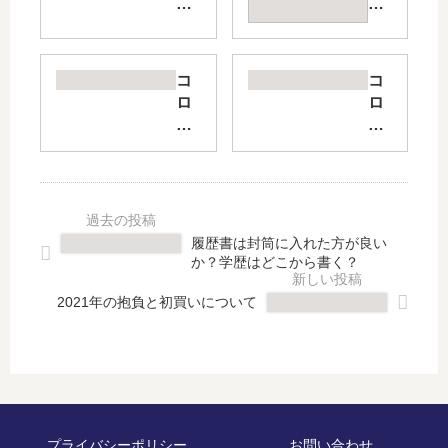
波
年
洗
wit
浄
h
機
コ
コ
コ
で
ロ
ロ
ロ
メ
ナ
ナ
ナ
ガ
の
対
禍
ネ
お
策
の
と
正
の
美
時
月
映
容
計
の
画
室
履歴書は封筒に入れた方が良い
の
過
館
の
か？学歴はどこから書く？
ベ
ご
で
感
ル
し
ゲ
染
2021年の抱負と初買いについて
ト
方
ド
対
を
太
戦
策
洗
鼓
記
っ
の
と
2
て
達
花
つ
み
人
の
の
た
と
プライバシーポリシー
お問い合わせ