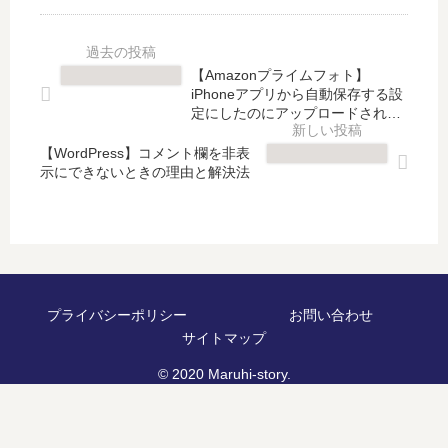
p
ho
ォ
ー
の
p
ト
ジ
ド
小
】
に
ロ
ネ
【Amazonプライムフォト】
iP
ア
ッ
タ
iPhoneアプリから自動保存する設
ho
ク
プ
】
定にしたのにアップロードされて
ne
セ
シ
いない原因と解決策
レ
ア
ス
【WordPress】コメント欄を非表
ャ
イ
示にできないときの理由と解決法
プ
す
ド
ヤ
リ
る
ウ
ー
か
権
が
は
ら
限
で
コ
自
が
き
ピ
動
あ
な
ー
保
り
い
で
プライバシーポリシー
お問い合わせ
存
ま
と
き
サイトマップ
す
せ
き
な
る
ん
© 2020 Maruhi-story.
の
い
設
意
解
？
定
外
決
い
に
な
法
や