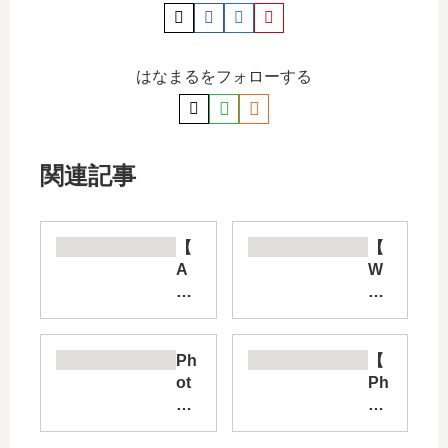
はなまるをフォローする
関連記事
【
【
A
W
ma
or
zo
dP
n
res
プ
s
Ph
【
ラ
】
ot
Ph
イ
こ
os
ot
ム
の
ho
os
フ
ペ