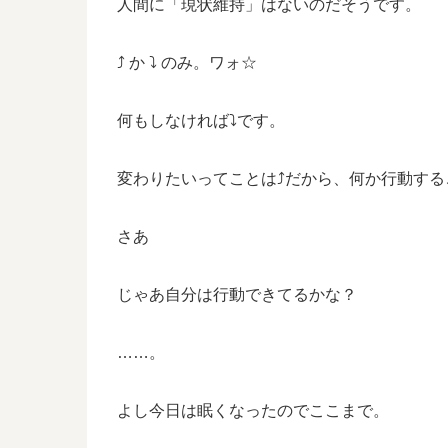
人間に「現状維持」はないのだそうです。
⤴️ か ⤵️ のみ。ワォ☆
何もしなければ⤵️です。
変わりたいってことは⤴️だから、何か行動する
さあ
じゃあ自分は行動できてるかな？
……。
よし今日は眠くなったのでここまで。