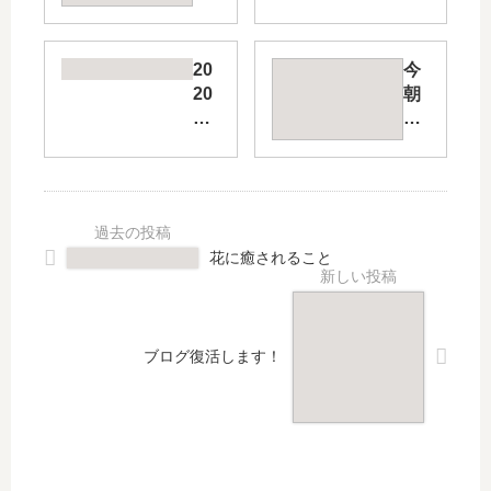
&
さ
初
れ
期
る
20
今
虫
こ
20
朝
歯
と
年
雪
に
の
が
な
目
降
っ
標
っ
て
と
て
し
抱
積
ま
花に癒されること
負
も
っ
を
り
た
た
ま
場
て
し
合
ブログ復活します！
て
た
ど
み
う
た
す
る
の