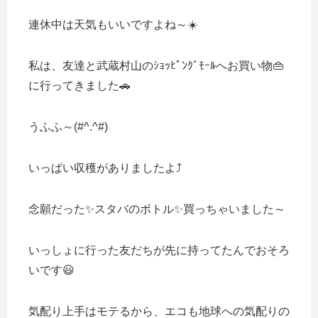
連休中は天気もいいですよね～☀️
私は、友達と武蔵村山のｼｮｯﾋﾟﾝｸﾞﾓｰﾙへお買い物👜
に行ってきました🚗
うふふ～(#^.^#)
いっぱい収穫がありましたよ⤴️
念願だった✨スタバのボトル✨買っちゃいました～
いっしょに行った友だちが先に持ってたんでおそろ
いです😃
気配り上手はモテるから、エコも地球への気配りの