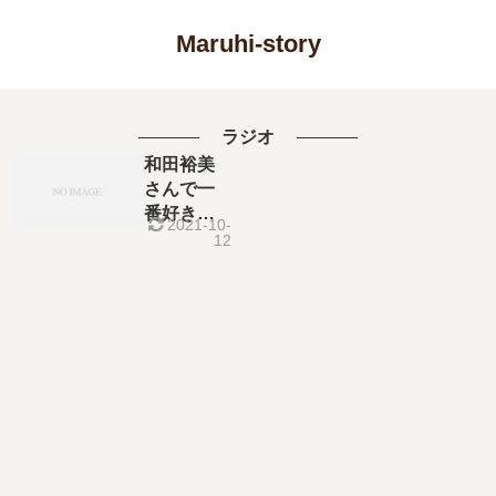
Maruhi-story
ラジオ
和田裕美
さんで一
番好きな
2021-10-
のはラジ
12
オワダカ
フェです